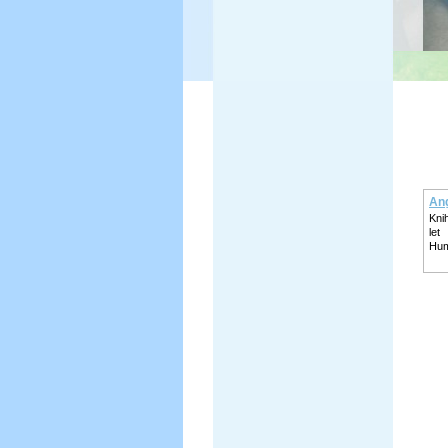
Ang
Kni
let
Hum