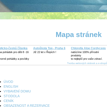
Mapa stránek
licko-česká čítanka
Autoškola Top - Praha 6
Chlorella Aloe Cordyceps
ha pohádek pro děti 8 -16
Již 22 let v Řepích !
nabízíme 100% přírodní
produkty
orné pohádky a povídky
to nejlepší pro vaše zdraví.
Tvorba webových stránek a e-shop
ÚVOD
ENGLISH
VYBAVENÍ DOMU
STODOLA
CENÍK
OBSAZENOST A REZERVACE