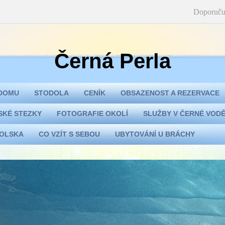
Doporuču
Černá Perla
 DOMU
STODOLA
CENÍK
OBSAZENOST A REZERVACE
SKÉ STEZKY
FOTOGRAFIE OKOLÍ
SLUŽBY V ČERNÉ VODĚ
POLSKA
CO VZÍT S SEBOU
UBYTOVÁNÍ U BRÁCHY