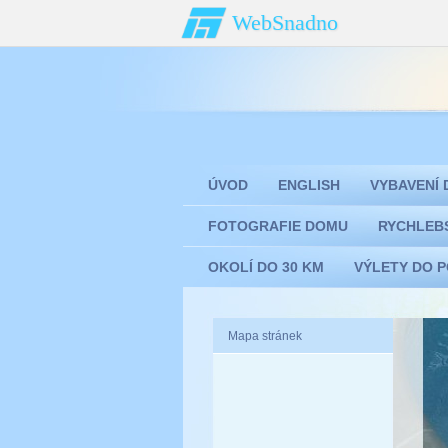
WebSnadno
ÚVOD
ENGLISH
VYBAVENÍ
FOTOGRAFIE DOMU
RYCHLEB
OKOLÍ DO 30 KM
VÝLETY DO 
Mapa stránek