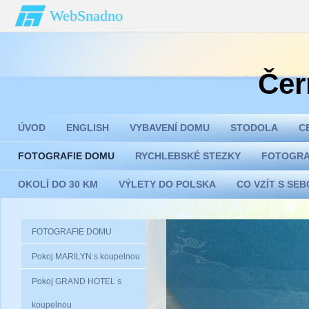
WebSnadno
Čer
ÚVOD
ENGLISH
VYBAVENÍ DOMU
STODOLA
C
FOTOGRAFIE DOMU
RYCHLEBSKÉ STEZKY
FOTOGRA
OKOLÍ DO 30 KM
VÝLETY DO POLSKA
CO VZÍT S SE
FOTOGRAFIE DOMU
Pokoj MARILYN s koupelnou
Pokoj GRAND HOTEL s
koupelnou