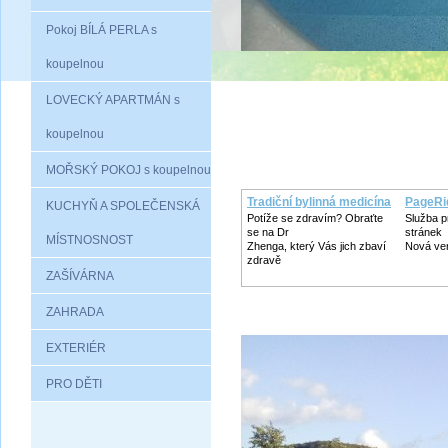
Pokoj BÍLÁ PERLA s
koupelnou
LOVECKÝ APARTMÁN s
koupelnou
MOŘSKÝ POKOJ s koupelnou
Tradiční bylinná medicína
PageRi
KUCHYŇ A SPOLEČENSKÁ
Potíže se zdravím? Obraťte
Služba p
se na Dr
stránek
MÍSTNOSNOST
Zhenga, který Vás jich zbaví
Nová ve
zdravě
ZAŠÍVÁRNA
ZAHRADA
EXTERIÉR
PRO DĚTI